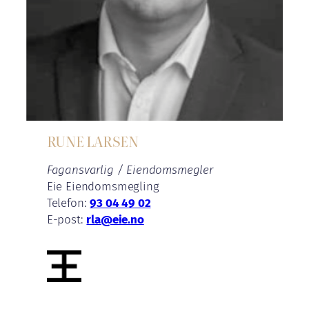
RUNE LARSEN
Fagansvarlig / Eiendomsmegler
Eie Eiendomsmegling
Telefon:
93 04 49 02
E-post:
rla@eie.no