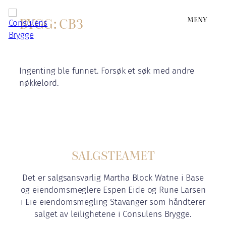
BYGG:
CB3
MENY
Hopp
til
innhold
Ingenting ble funnet. Forsøk et søk med andre
nøkkelord.
SALGSTEAMET
Det er salgsansvarlig Martha Block Watne i Base
og eiendomsmeglere Espen Eide og Rune Larsen
i Eie eiendomsmegling Stavanger som håndterer
salget av leilighetene i Consulens Brygge.