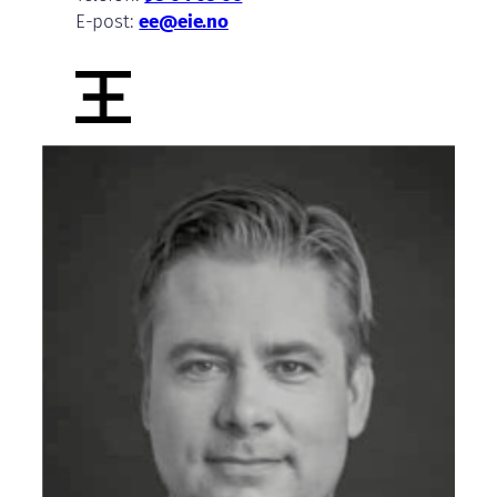
E-post:
ee@eie.no