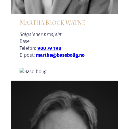
MARTHA BLOCK WATNE
Salgsleder prosjekt
Base
Telefon:
900 79 198
E-post:
martha@basebolig.no