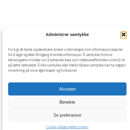
Administrer samtykke
For å gi de beste opplevelsene bruker vi teknologier som informasjonskapsler
for å lagre og/eller få tilgang til enhetsinformasjon. Å samtykke til disse
teknologiene vil tillate oss å behandle data som nettleseratferd eller unike ID-er
på dette nettstedet. Å ikke samtykke eller trekke tilbake samtykke kan ha negativ
innvirkning på visse egenskaper og funksjoner.
Aksepter
Benekte
Se preferanser
Cookie-erklæring
Personvern