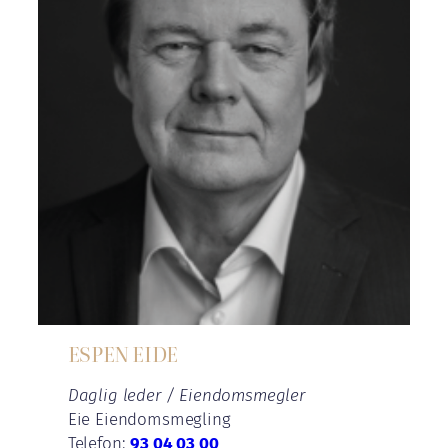
ESPEN EIDE
Daglig leder / Eiendomsmegler
Eie Eiendomsmegling
Telefon:
93 04 03 00