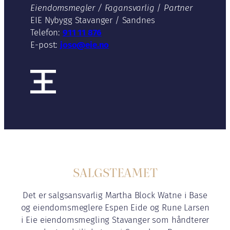
Eiendomsmegler / Fagansvarlig
/
Partner
EIE Nybygg Stavanger / Sandnes
Telefon:
911 11 876
E-post:
joso@eie.no
SALGSTEAMET
Det er salgsansvarlig Martha Block Watne i Base
og eiendomsmeglere Espen Eide og Rune Larsen
i Eie eiendomsmegling Stavanger som håndterer