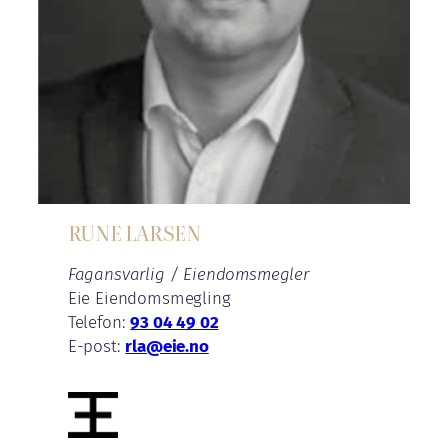
RUNE LARSEN
Fagansvarlig / Eiendomsmegler
Eie Eiendomsmegling
Telefon:
93 04 49 02
E-post:
rla@eie.no