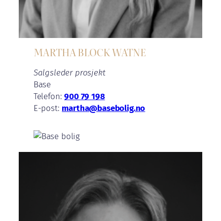
MARTHA BLOCK WATNE
Salgsleder prosjekt
Base
Telefon:
900 79 198
E-post:
martha@basebolig.no