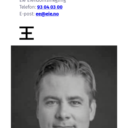
Telefon:
93 04 03 00
E-post:
ee@eie.no