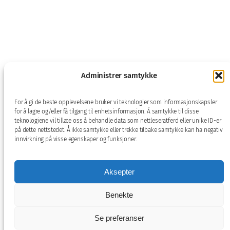
Administrer samtykke
For å gi de beste opplevelsene bruker vi teknologier som informasjonskapsler
for å lagre og/eller få tilgang til enhetsinformasjon. Å samtykke til disse
teknologiene vil tillate oss å behandle data som nettleseratferd eller unike ID-er
på dette nettstedet. Å ikke samtykke eller trekke tilbake samtykke kan ha negativ
innvirkning på visse egenskaper og funksjoner.
Aksepter
Benekte
Se preferanser