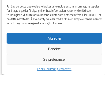
For å gi de beste opplevelsene bruker vi teknologier som informasjonskapsler
for å lagre og/eller få tilgang til enhetsinformasjon. Å samtykke til disse
teknologiene vil tillate oss å behandle data som nettleseratferd eller unike ID-er
på dette nettstedet. Å ikke samtykke eller trekke tilbake samtykke kan ha negativ
innvirkning på visse egenskaper og funksjoner.
Aksepter
Benekte
Se preferanser
Cookie-erklæring
Personvern