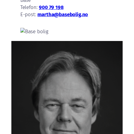
Telefon:
900 79 198
E-post:
martha@basebolig.no