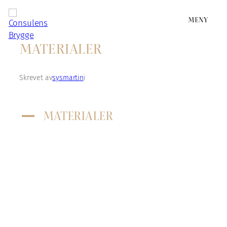
MENY
Hopp
til
MATERIALER
innhold
Skrevet av
sysmartin
i
MATERIALER
A
Vi bygger med tanke på reduksjon av
miljøpåvirkningen fra byggematerialer.
Når vi planlegger og bygger velger vi
smart slik at vedlikehold og
reparasjon minimeres. Det gir lav
miljøpåvirkning i byggets levetid.
Gode rutiner og store innkjøp gjør at