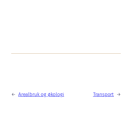
vi kan levere robuste konstruksjoner
bygget av miljøvennlige materialer –
som virker og varer. Tropisk tømmer
eller materialer med miljøgifter styrer
vi langt unna, slik at du som beboer
skal få et mest mulig miljøriktig hjem.
←
Arealbruk og økologi
Transport
→