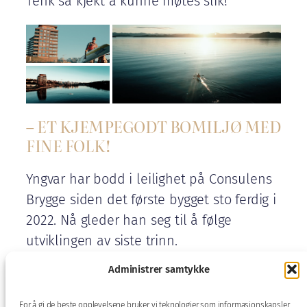
Tenk så kjekt å kunne møtes slik!
– ET KJEMPEGODT BOMILJØ MED
FINE FOLK!
Yngvar har bodd i leilighet på Consulens
Brygge siden det første bygget sto ferdig i
2022. Nå gleder han seg til å følge
utviklingen av siste trinn.
Administrer samtykke
– De som kjøper der, flytter inn i et helt
ferdig prosjekt – med alle de fordelene
For å gi de beste opplevelsene bruker vi teknologier som informasjonskapsler