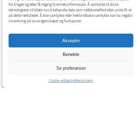
det har – og til et etablert og
for å lagre og/eller få tilgang til enhetsinformasjon. Å samtykke til disse
teknologiene vil tillate oss å behandle data som nettleseratferd eller unike ID-er
inkluderende bomiljø. I fellesrommet ser
på dette nettstedet. Å ikke samtykke eller trekke tilbake samtykke kan ha negativ
vi fotballkamper og møtes til vinsmaking
innvirkning på visse egenskaper og funksjoner.
og strikkekvelder – sistnevnte tok min
samboer, Sonja Niederhauser, initiativ til.
Aksepter
Selv hadde vi 30 gjester til nyttårsfeiring i
Benekte
det lokalet. En suksess! sier Yngvar.
Se preferanser
Han forteller videre om utekino med
Cookie-erklæring
Personvern
popcorn, fellesmiddager, morgenbad
(«året rundt for de ekstra tøffe») og til og
med besøk på cruiseskip i vågen for
Consulens Brygge-beboere.
– Jeg kan ikke skryte nok av det
inkluderende naboskapet, ei heller av